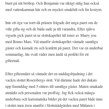
burit på sitt bröllop. Och Benjamin var riktigt stilig han också
med vattenkammat hår och en mycket smakfull och fin kostym.
Inte ett öga var torrt då prästen frågade det unga paret om de
ville gifta sig och de båda sade ja till varandra, Efter själva
vigseln gick paret ut ur slottskapellet till toner av Marry you
med Bruno Mars. Väl utanför slottskapellet väntade samtliga
gäster och kastade ris och konfetti på paret. Det var en underbar
sommardag, lite svalt väder men ändå så perfekt för ett
giftermål.
Efter giftermålet så väntade det en middagsbjudning i det
vackra slottet Rosersbergs slott. Väl därinne hade det dukats
upp finmiddag med 5-rätters till samtliga gäster. Maten smakade
utmärkt och personalen var proffsig. Jag fick också många
underbara och karismatiska bilder på det vackra paret både inne
i slottet men även utanför i Slottsträdgården med Mälaren i