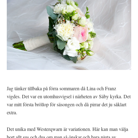
Jag tänker tillbaka på förra sommaren då Lina och Franz
vigdes. Det var en utomhusvigsel i närheten av Säby kyrka. Det
var mitt första bröllop för säsongen och då pirrar det ju såklart
extra.
Det unika med Westerqwarn är variationen. Här kan man välja
bort allt sus och dus om man så önskar och bara njuta av