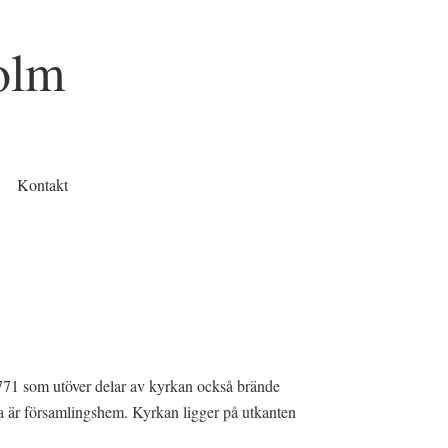
olm
Kontakt
771 som utöver delar av kyrkan också brände
ra är församlingshem. Kyrkan ligger på utkanten