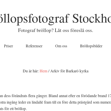
öllopsfotograf Stockh
Fotograf bröllop? Låt oss föreslå oss.
Priser
Referenser
Om oss
Bröllopsbilder
Du är här:
Hem
/
Arkiv för Barkarö kyrka
 dess förändrats flera gånger. Bland annat efter en förödande brand 1
tra ingång leder en lindallé fram till en före detta prästgård som nume
s för ett bröllop.