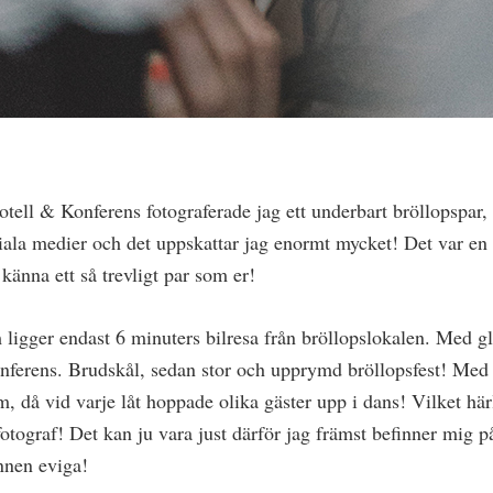
otell & Konferens fotograferade jag ett underbart bröllopspa
ciala medier och det uppskattar jag enormt mycket! Det var en ä
känna ett så trevligt par som er!
 ligger endast 6 minuters bilresa från bröllopslokalen. Med g
ferens. Brudskål, sedan stor och upprymd bröllopsfest! Med 
om, då vid varje låt hoppade olika gäster upp i dans! Vilket hä
otograf! Det kan ju vara just därför jag främst befinner mig på
nnen eviga!