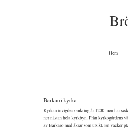
Br
Hem
Barkarö kyrka
Kyrkan invigdes omkring år 1200 men har sedan
ner nästan hela kyrkbyn. Från kyrkogårdens väs
av Barkarö med åkrar som utsikt. En vacker plat