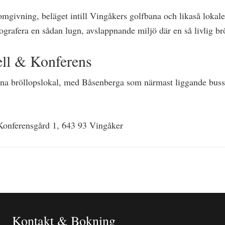
omgivning, beläget intill Vingåkers golfbana och likaså lokal
tografera en sådan lugn, avslappnande miljö där en så livlig bröl
ell & Konferens
denna bröllopslokal, med Båsenberga som närmast liggande bussh
Konferensgård 1, 643 93 Vingåker
Kontakt & Bokning