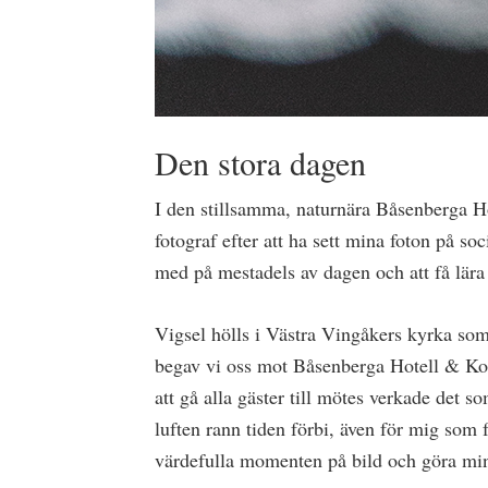
Den stora dagen
I den stillsamma, naturnära Båsenberga H
fotograf efter att ha sett mina foton på so
med på mestadels av dagen och att få lära 
Vigsel hölls i Västra Vingåkers kyrka som
begav vi oss mot Båsenberga Hotell & Kon
att gå alla gäster till mötes verkade det s
luften rann tiden förbi, även för mig som f
värdefulla momenten på bild och göra mi