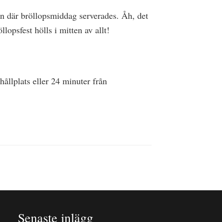
en där bröllopsmiddag serverades. Åh, det
lopsfest hölls i mitten av allt!
ållplats eller 24 minuter från
Senaste inlägg