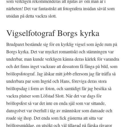
som verkligen rekommenderas att njutas av om man är i
närheten! Det var fantastiskt att fotografera insidan såväl som
utsidan på detta vackra slott.
Vigselfotograf Borgs kyrka
Brudparet bestämde sig för en kyrklig vigsel som ägde rum på
Borgs kyrka. Det var mycket romantiskt och stämningen var
underbar, man kunde verkligen känna deras kärlek för varandra
och det finns inget vackrare att dessutom få fånga på bild, som
bröllopsfotograf. Jag älskar mitt jobb eftersom jag får träffa så
underbara par som Ingrid och Hans, föreviga deras stora
bröllopsdag i form av foton, och samtidigt får jag besöka så
vackra platser som Löfstad Slott. När det var dags för
bröllopsfest så var det inte en enda själ som var sittande,
dansgolvet var överfull i tåg av människor som dansade och
roade sig ihop. Det enda som fick gästerna att sitta var
bröllopsmiddag, en utsökt och väl tillagad på färska råvaror