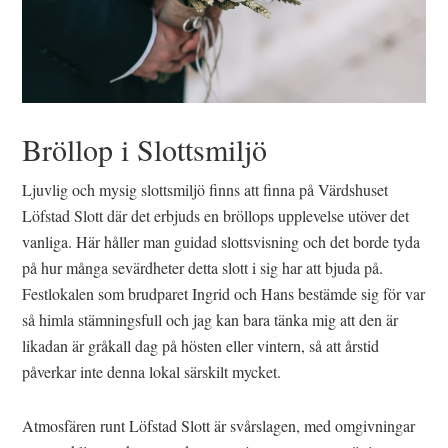
Bröllop i Slottsmiljö
Ljuvlig och mysig slottsmiljö finns att finna på Värdshuset
Löfstad Slott där det erbjuds en bröllops upplevelse utöver det
vanliga. Här håller man guidad slottsvisning och det borde tyda
på hur många sevärdheter detta slott i sig har att bjuda på.
Festlokalen som brudparet Ingrid och Hans bestämde sig för var
så himla stämningsfull och jag kan bara tänka mig att den är
likadan är gråkall dag på hösten eller vintern, så att årstid
påverkar inte denna lokal särskilt mycket.
Atmosfären runt Löfstad Slott är svårslagen, med omgivningar