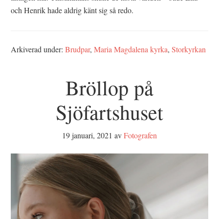
och Henrik hade aldrig känt sig så redo.
Arkiverad under:
Brudpar
,
Maria Magdalena kyrka
,
Storkyrkan
Bröllop på
Sjöfartshuset
19 januari, 2021
av
Fotografen