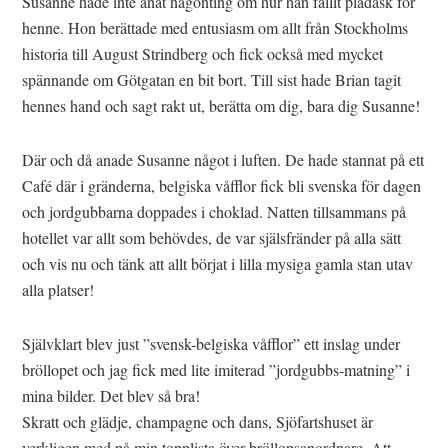
Susanne hade inte anat någonting om hur han fallit pladask för
henne. Hon berättade med entusiasm om allt från Stockholms
historia till August Strindberg och fick också med mycket
spännande om Götgatan en bit bort. Till sist hade Brian tagit
hennes hand och sagt rakt ut, berätta om dig, bara dig Susanne!
Där och då anade Susanne något i luften. De hade stannat på ett
Café där i gränderna, belgiska våfflor fick bli svenska för dagen
och jordgubbarna doppades i choklad. Natten tillsammans på
hotellet var allt som behövdes, de var själsfränder på alla sätt
och vis nu och tänk att allt börjat i lilla mysiga gamla stan utav
alla platser!
Självklart blev just ”svensk-belgiska våfflor” ett inslag under
bröllopet och jag fick med lite imiterad ”jordgubbs-matning” i
mina bilder. Det blev så bra!
Skratt och glädje, champagne och dans, Sjöfartshuset är
verkligen med på min topplista över bröllopsanordnare. Att